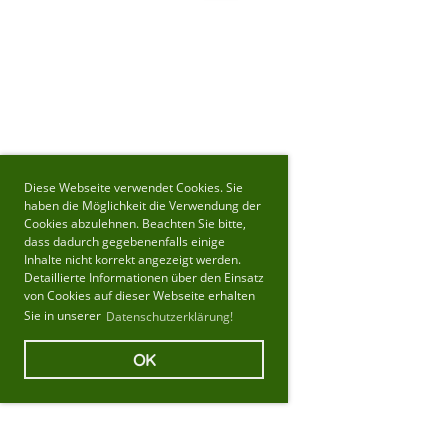
Diese Webseite verwendet Cookies. Sie
haben die Möglichkeit die Verwendung der
Cookies abzulehnen. Beachten Sie bitte,
dass dadurch gegebenenfalls einige
Inhalte nicht korrekt angezeigt werden.
Detaillierte Informationen über den Einsatz
von Cookies auf dieser Webseite erhalten
Sie in unserer
Datenschutzerklärung!
OK