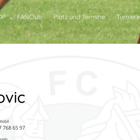
OP
FANClub
Platz und Termine
Turniere
ovic
Mobil
7 768 65 97
erein