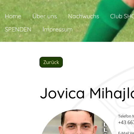
Home
Über uns
Nachwuchs
Club SH
SPENDEN
Impressum
Zurück
Jovica Mihajl
Telefon 
+43 66
E-Mail V