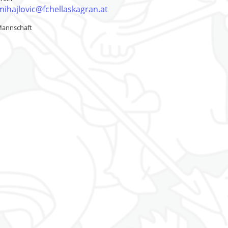
mihajlovic@fchellaskagran.at
Mannschaft