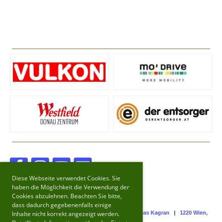
Diese Webseite verwendet Cookies. Sie
haben die Möglichkeit die Verwendung der
Cookies abzulehnen. Beachten Sie bitte,
dass dadurch gegebenenfalls einige
© 2021 - 2026 FC Hellas Kagran
|
1220 Wien,
Inhalte nicht korrekt angezeigt werden.