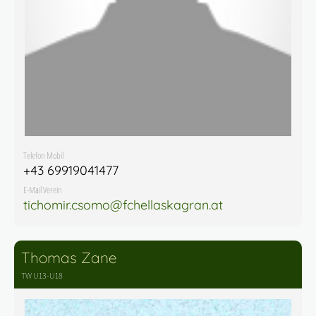
Telefon Mobil
+43 69919041477
E-Mail Verein
tichomir.csomo@fchellaskagran.at
Thomas Zane
TW U13-U18