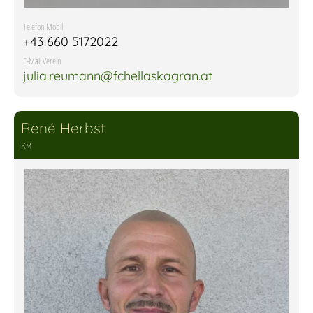
Telefon Mobil
+43 660 5172022
E-Mail Verein
julia.reumann@fchellaskagran.at
René Herbst
KM