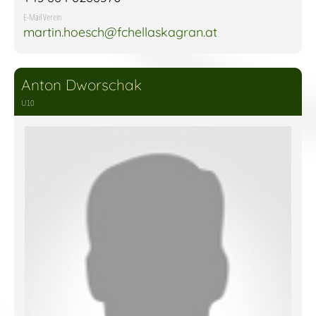
E-Mail Verein
martin.hoesch@fchellaskagran.at
Anton Dworschak
U10