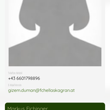
Telefon Mobil
+43 6601798896
E-Mail Verein
gizem.duman@fchellaskagran.at
Markus Eichinger