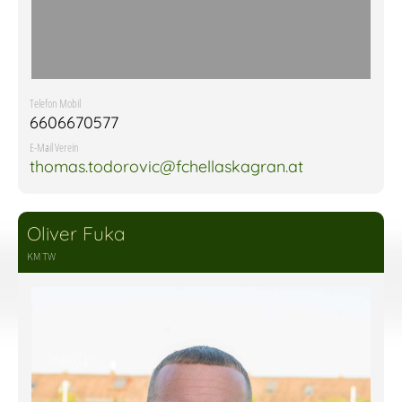
Telefon Mobil
6606670577
E-Mail Verein
thomas.todorovic@fchellaskagran.at
Oliver Fuka
KM TW