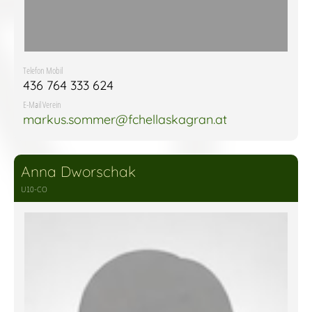
Telefon Mobil
436 764 333 624
E-Mail Verein
markus.sommer@fchellaskagran.at
Anna Dworschak
U10-CO