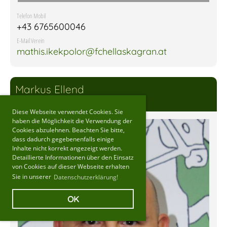
Telefon Mobil
+43 6765600046
E-Mail Verein
mathis.ikekpolor@fchellaskagran.at
Markus Ellend
U13
Diese Webseite verwendet Cookies. Sie
haben die Möglichkeit die Verwendung der
Cookies abzulehnen. Beachten Sie bitte,
dass dadurch gegebenenfalls einige
Inhalte nicht korrekt angezeigt werden.
Detaillierte Informationen über den Einsatz
von Cookies auf dieser Webseite erhalten
Sie in unserer
Datenschutzerklärung!
OK