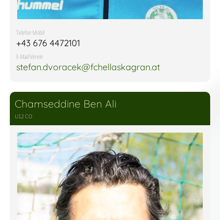
Telefon Mobil
+43 676 4472101
E-Mail Verein
stefan.dvoracek@fchellaskagran.at
Chamseddine Ben Ali
U12 CO