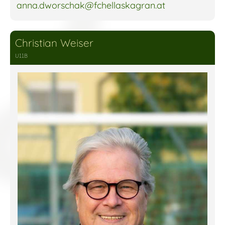
anna.dworschak@fchellaskagran.at
Christian Weiser
U11B