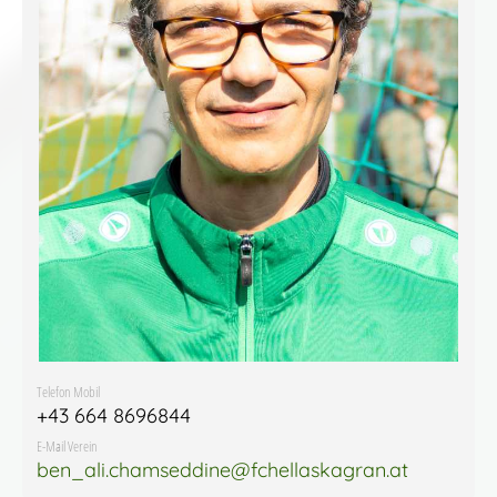
Telefon Mobil
+43 664 8696844
E-Mail Verein
ben_ali.chamseddine@fchellaskagran.at