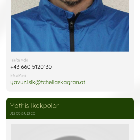
Telefon Mobil
+43 660 5120130
E-Mail Verein
yavuz.isik@fchellaskagran.at
Mathis Ikekpolor
U12 CO & U13 CO