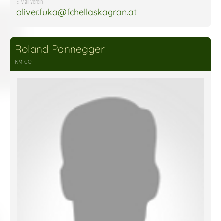
E-Mail Verein
oliver.fuka@fchellaskagran.at
Roland Pannegger
KM-CO