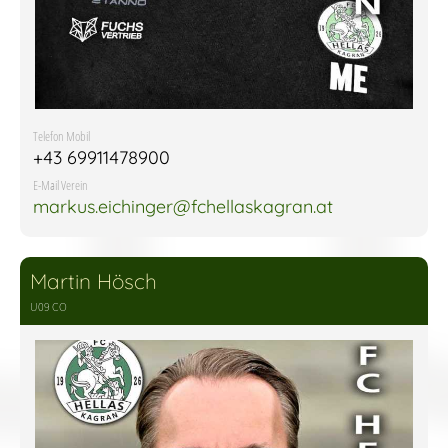
Telefon Mobil
+43 69911478900
E-Mail Verein
markus.eichinger@fchellaskagran.at
Martin Hösch
U09 CO