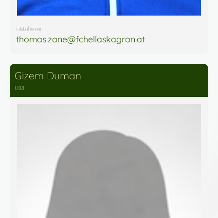
E-Mail Verein
thomas.zane@fchellaskagran.at
Gizem Duman
U08