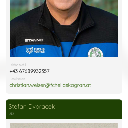
Telefon Mobil
+43 67689932357
E-Mail Verein
christian.weiser@fchellaskagran.at
Stefan Dvoracek
U12