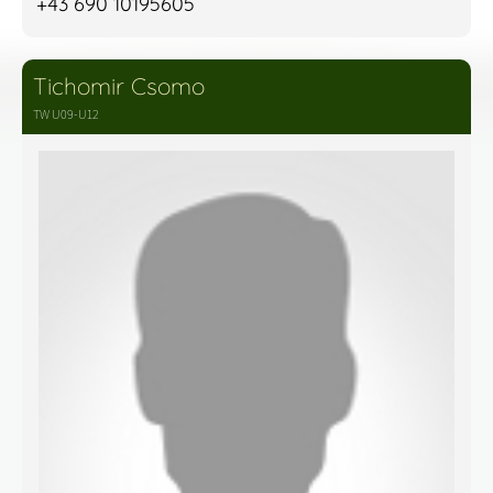
+43 690 10195605
Tichomir Csomo
TW U09-U12